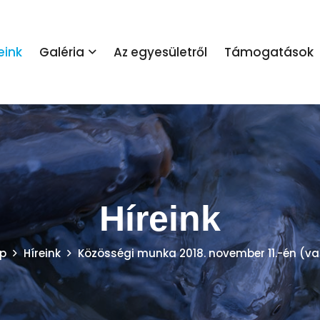
eink
Galéria
Az egyesületről
Támogatások
Híreink
p
Híreink
Közösségi munka 2018. november 11.-én (v