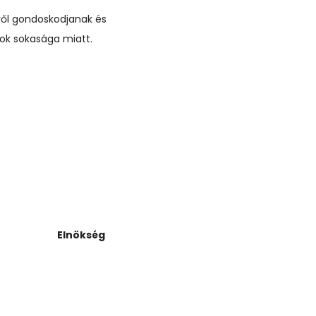
ről gondoskodjanak és
ok sokasága miatt.
b 24
2026 Jún 11
szokmányok
Beszámoló a gyermek
sa
horgászversenyről
Elnökség