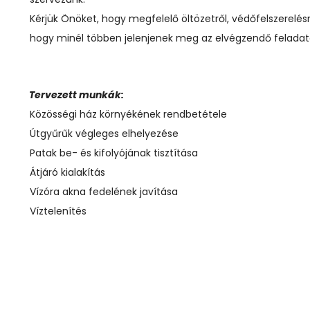
Kérjük Önöket, hogy megfelelő öltözetről, védőfelszerelés
hogy minél többen jelenjenek meg az elvégzendő feladat
Tervezett munkák:
2026 Jún 10
2026 Fe
Közösségi ház környékének rendbetétele
Útgyűrűk végleges elhelyezése
Jubileumi horgászverseny
Horgá
Patak be- és kifolyójának tisztítása
kiváltá
Átjáró kialakítás
Vízóra akna fedelének javítása
Víztelenítés