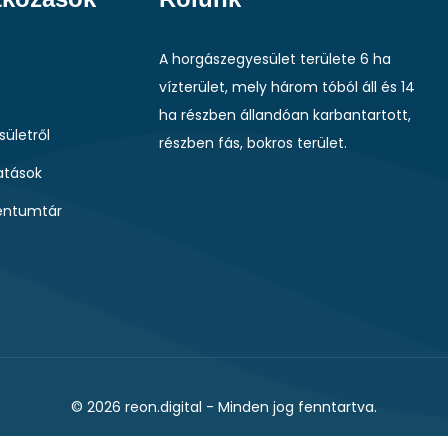
A horgászegyesület területe 6 ha
vízterület, mely három tóból áll és 14
ha részben állandóan karbantartott,
sületről
részben fás, bokros terület.
tások
ntumtár
© 2026
reon.digital
- Minden jog fenntartva.