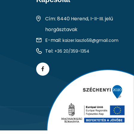
Cím: 8440 Herend, I-II-III. jelű
horgásztavak
E-mail:
kaizer.laszlo58@gmail.com
Tel:
+36 20/359-1354