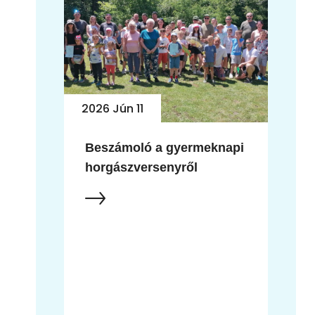
2026 Jún 10
napi
Jubileumi horgászverseny