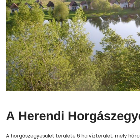
A Herendi Horgászegye
A horgászegyesület területe 6 ha vízterület, mely háro