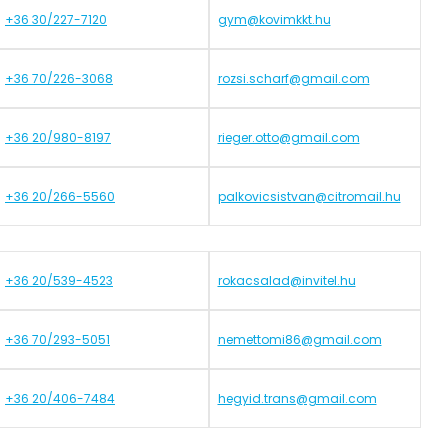
+36 30/227-7120
gym@kovimkkt.hu
+36 70/226-3068
rozsi.scharf@gmail.com
+36 20/980-8197
rieger.otto@gmail.com
+36 20/266-5560
palkovicsistvan@citromail.hu
+36 20/539-4523
rokacsalad@invitel.hu
+36 70/293-5051
nemettomi86@gmail.com
+36 20/406-7484
hegyid.trans@gmail.com