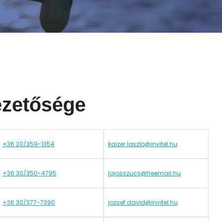
ezetősége
+36 20/359-1354
kaizer.laszlo@invitel.hu
+36 30/350-4795
lajosszucs@freemail.hu
+36 30/377-7390
jozsef.david@invitel.hu