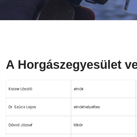
A Horgászegyesület v
Kaizer László
elnök
Dr. Szűcs Lajos
elnökhelyettes
Dávid József
titkár