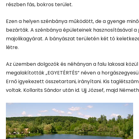
részben fás, bokros terület.
Ezen a helyen szénbánya működött, de a gyenge min
bezárták. A szénbánya épületeinek hasznosításával a 
majolikagyárat. A bányászat területén két tó keletkez
létre.
Az üzemben dolgozók és néhányan a falu lakosai közül 
megalakították „EGYETÉRTÉS” néven a horgászegyesülete
Ernő igyekezett összetartani, irányítani. Kis taglétsz
voltak. Kollarits Sándor után id. Ujj József, majd Német