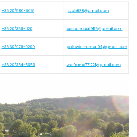
+36 20/580-5051
jszab888@gmail.com
+36 20/359-1120
csenarrobert955@gmail.com
+36 30/976-0209
palkovicsramon04@gmail.com
+36 20/384-5959
warframe771221@gmail.com