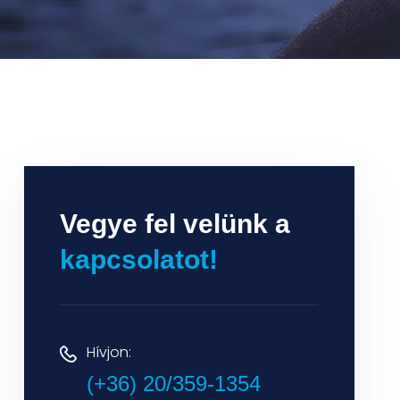
Vegye fel velünk a
kapcsolatot!
Hívjon:
(+36) 20/359-1354