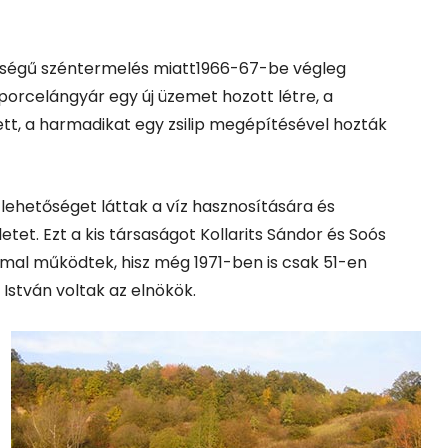
őségű széntermelés miatt1966-67-be végleg
porcelángyár egy új üzemet hozott létre, a
ett, a harmadikat egy zsilip megépítésével hozták
lehetőséget láttak a víz hasznosítására és
t. Ezt a kis társaságot Kollarits Sándor és Soós
ámmal működtek, hisz még 1971-ben is csak 51-en
h István voltak az elnökök.