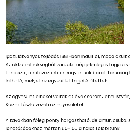
Igazi, látványos fejlődés 1981-ben indult el, megalakult
Az akkori elnökségből van, aki még jelenleg is tagja a 
terasszal, ahol szezonban nagyon sok baráti társaság t
látható, melyet az egyesület tagjai építettek.
Az egyesület elnökei voltak az évek során: Jenei István, 
Kaizer László vezeti az egyesületet.
A tavakban főleg ponty horgászható, de amur, csuka, sü
lehetőségekhez mérten 60-100 q halat telepítünk.