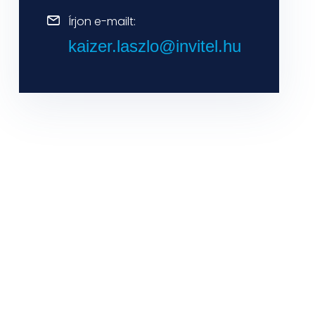
Írjon e-mailt:
kaizer.laszlo@invitel.hu