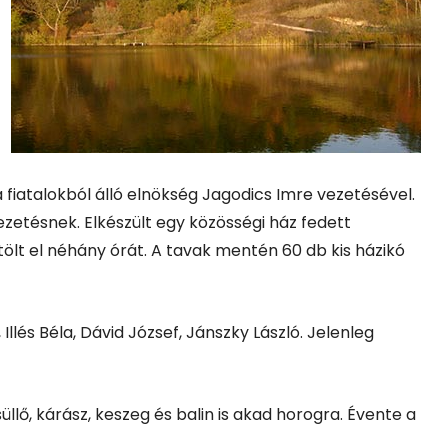
 a fiatalokból álló elnökség Jagodics Imre vezetésével.
vezetésnek. Elkészült egy közösségi ház fedett
ölt el néhány órát. A tavak mentén 60 db kis házikó
Illés Béla, Dávid József, Jánszky László. Jelenleg
llő, kárász, keszeg és balin is akad horogra. Évente a