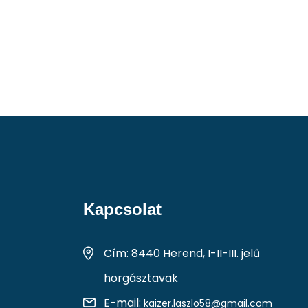
Kapcsolat
Cím: 8440 Herend, I-II-III. jelű
horgásztavak
E-mail:
kaizer.laszlo58@gmail.com