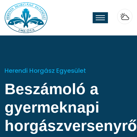
Herendi Horgász Egyesület
Beszámoló a
gyermeknapi
horgászversenyrő