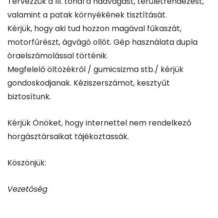
Tervezzük a III. tónál a nádvágást, területrendezést,
valamint a patak környékének tisztítását.
Kérjük, hogy aki tud hozzon magával fűkaszát,
motorfűrészt, ágvágó ollót. Gép használata dupla
óraelszámolással történik.
Megfelelő öltözékről / gumicsizma stb./ kérjük
gondoskodjanak. Kéziszerszámot, kesztyűt
biztosítunk.
Kérjük Önöket, hogy internettel nem rendelkező
horgásztársaikat tájékoztassák.
Köszönjük:
Vezetőség