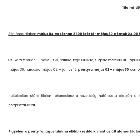
Tilalmi id
Általános tilalom
május
04. vasárnap 21.00 órától -
május
30. péntek 24.00 ó
Csukára február 1 – március 31, balinra, fogassüllőre, sügérre március 01 - április
május 30, harcsára május 02. – június 15,
pontyra május 02 – május 30
, comp
Haltelepítés utáni tilalom elrendelése a vezetőség határozata alapján a 
horgásztársakat.
Figyelem a ponty fajlagos tilalma előbb kezdődik, mint az általános tilalo