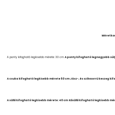
Méretko
A ponty kifogható legkisebb mérete: 30 cm
A ponty kifogható legnagyobb súl
A csuka kifogható legkisebb mérete 50 cm Jász-, és szilvaorrú keszeg ki
A süllő kifogható legkisebb mérete: 40 cm
Kősüllő kifogható legkisebb mé