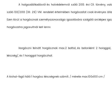
A halgazdálkodásról és halvédelemről szóló 2013. évi CII. törvény, 
szóló 133/2013 (XII. 29) VM. rendelet értelmében horgászatot csak érvényes álla
Ezen kívül a horgásznak személyazonossága igazolására szolgáló arcképes iga
horgászatra jogosultnál kell lenni.
Horgászni felnőtt horgásznak max.2 bottal, és botonként 2 horoggal, 
készség/, és 1 horoggal horgászhat.
A kishal-fogó háló 1 horgász készségnek számít. / mérete max.100x100 cm /