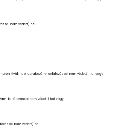
zással nem védett) hal
uron kívül, napi darabszám-korlátozással nem védett) hal vagy
zám-korlátozással nem védett) hal vagy
tozással nem védett) hal