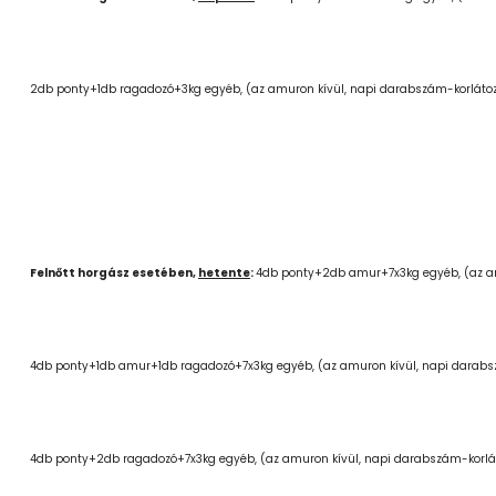
2db ponty+1db ragadozó+3kg egyéb, (az amuron kívül, napi darabszám-korláto
Felnőtt horgász esetében,
hetente
:
4db ponty+2db amur+7x3kg egyéb, (az am
4db ponty+1db amur+1db ragadozó+7x3kg egyéb, (az amuron kívül, napi darabs
4db ponty+2db ragadozó+7x3kg egyéb, (az amuron kívül, napi darabszám-korlá