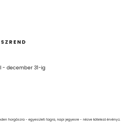
 S Z R E N D
 24
2026 Jún 11
zokmányok
Beszámoló a gyermekn
ől - december 31-ig
a
horgászversenyről
den horgászra - egyesületi tagra, napi jegyesre - nézve kötelező érvényű.