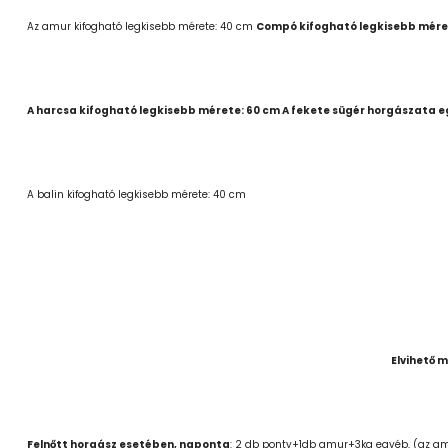
Az amur kifogható legkisebb mérete: 40 cm
Compó
kifogható legkisebb mére
A harcsa kifogható legkisebb mérete: 60 cm A fekete sügér horgászata e
A balin kifogható legkisebb mérete: 40 cm
Elvihető 
Felnőtt horgász esetében,
naponta
: 2 db ponty+1db amur+3kg egyéb, (az am