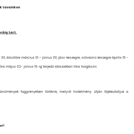
ők tavainkon
ráig tart.
 30, kősüllőre március 01 – június 30, jász-keszegre, szilvaorrú keszegre április 15 -
óra május 02- június 15-ig terjedő időszakban tilos horgászni.
körülmények függvényében történik, melyről hirdetmény útján tájékoztatjuk a
m!!