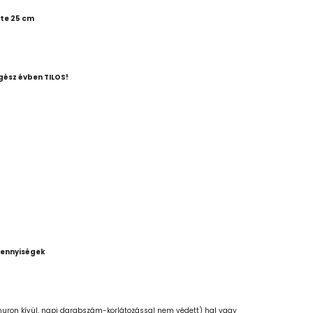
te 25 cm
gész évben TILOS!
mennyiségek
uron kívül, napi darabszám-korlátozással nem védett) hal vagy