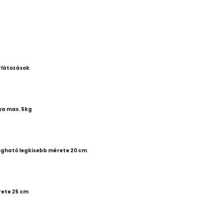
rlátozások
ya max. 5kg
fogható legkisebb mérete 20 cm
rete 25 cm