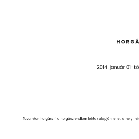
H O R G Á
2026 Jún 10
2026 Feb
Jubileumi horgászverseny
Horgás
2014. január 01-t
kiváltás
Tavainkon horgászni a horgászrendben leírtak alapján lehet, amely min