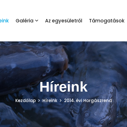
eink
Galéria
Az egyesületről
Támogatások
Híreink
Kezdőlap
Híreink
2014. évi Horgászrend