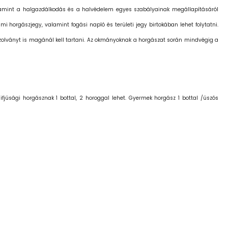
valamint a halgazdálkodás és a halvédelem egyes szabályainak megállapításáról
mi horgászjegy, valamint fogási napló és területi jegy birtokában lehet folytatni.
zolványt is magánál kell tartani. Az okmányoknak a horgászat során mindvégig a
ifjúsági horgásznak 1 bottal, 2 horoggal lehet. Gyermek horgász 1 bottal /úszós