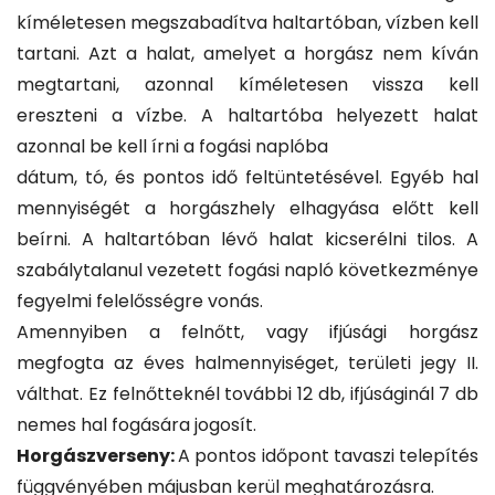
kíméletesen megszabadítva haltartóban, vízben kell
tartani. Azt a halat, amelyet a horgász nem kíván
megtartani, azonnal kíméletesen vissza kell
ereszteni a vízbe. A haltartóba helyezett halat
azonnal be kell írni a fogási naplóba
dátum, tó, és pontos idő feltüntetésével. Egyéb hal
mennyiségét a horgászhely elhagyása előtt kell
beírni. A haltartóban lévő halat kicserélni tilos. A
szabálytalanul vezetett fogási napló következménye
fegyelmi felelősségre vonás.
Amennyiben a felnőtt, vagy ifjúsági horgász
megfogta az éves halmennyiséget, területi jegy II.
válthat. Ez felnőtteknél további 12 db, ifjúságinál 7 db
nemes hal fogására jogosít.
Horgászverseny:
A pontos időpont tavaszi telepítés
függvényében májusban kerül meghatározásra.