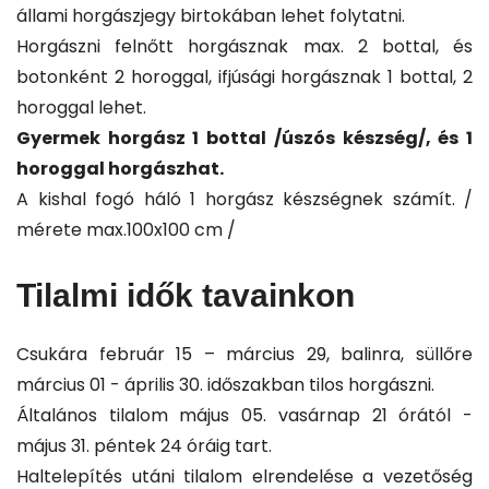
állami horgászjegy birtokában lehet folytatni.
Horgászni felnőtt horgásznak max. 2 bottal, és
botonként 2 horoggal, ifjúsági horgásznak 1 bottal, 2
horoggal lehet.
Gyermek horgász 1 bottal /úszós készség/, és 1
horoggal horgászhat.
A kishal fogó háló 1 horgász készségnek számít. /
mérete max.100x100 cm /
Tilalmi idők tavainkon
Csukára február 15 – március 29, balinra, süllőre
március 01 - április 30. időszakban tilos horgászni.
Általános tilalom május 05. vasárnap 21 órától -
május 31. péntek 24 óráig tart.
Haltelepítés utáni tilalom elrendelése a vezetőség