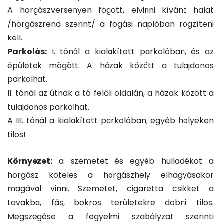
A horgászversenyen fogott, elvinni kívánt halat
/horgászrend szerint/ a fogási naplóban rögzíteni
kell.
Parkolás:
I. tónál a kialakított parkolóban, és az
épületek mögött. A házak között a tulajdonos
parkolhat.
II. tónál az útnak a tó felőli oldalán, a házak között a
tulajdonos parkolhat.
A III. tónál a kialakított parkolóban, egyéb helyeken
tilos!
Környezet:
a szemetet és egyéb hulladékot a
horgász köteles a horgászhely elhagyásakor
magával vinni. Szemetet, cigaretta csikket a
tavakba, fás, bokros területekre dobni tilos.
Megszegése a fegyelmi szabályzat szerinti