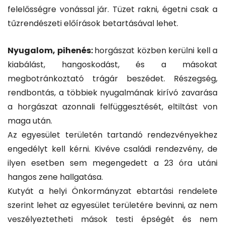
felelősségre vonással jár. Tüzet rakni, égetni csak a
tűzrendészeti előírások betartásával lehet.
Nyugalom, pihenés:
horgászat közben kerülni kell a
kiabálást, hangoskodást, és a másokat
megbotránkoztató trágár beszédet. Részegség,
rendbontás, a többiek nyugalmának kirívó zavarása
a horgászat azonnali felfüggesztését, eltiltást von
maga után.
Az egyesület területén tartandó rendezvényekhez
engedélyt kell kérni. Kivéve családi rendezvény, de
ilyen esetben sem megengedett a 23 óra utáni
hangos zene hallgatása.
Kutyát a helyi Önkormányzat ebtartási rendelete
szerint lehet az egyesület területére bevinni, az nem
veszélyeztetheti mások testi épségét és nem