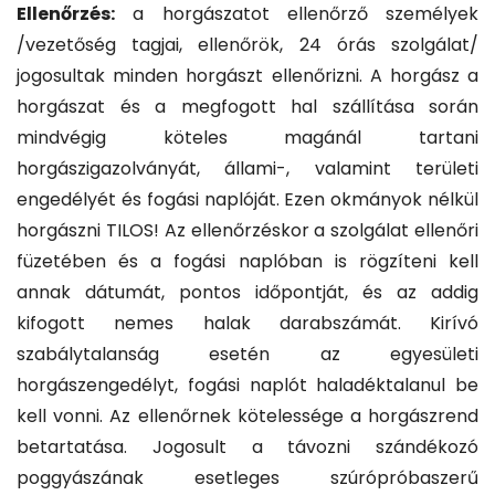
Ellenőrzés:
a horgászatot ellenőrző személyek
/vezetőség tagjai, ellenőrök, 24 órás szolgálat/
jogosultak minden horgászt ellenőrizni. A horgász a
horgászat és a megfogott hal szállítása során
mindvégig köteles magánál tartani
horgászigazolványát, állami-, valamint területi
engedélyét és fogási naplóját. Ezen okmányok nélkül
horgászni TILOS! Az ellenőrzéskor a szolgálat ellenőri
füzetében és a fogási naplóban is rögzíteni kell
annak dátumát, pontos időpontját, és az addig
kifogott nemes halak darabszámát. Kirívó
szabálytalanság esetén az egyesületi
horgászengedélyt, fogási naplót haladéktalanul be
kell vonni. Az ellenőrnek kötelessége a horgászrend
betartatása. Jogosult a távozni szándékozó
poggyászának esetleges szúrópróbaszerű