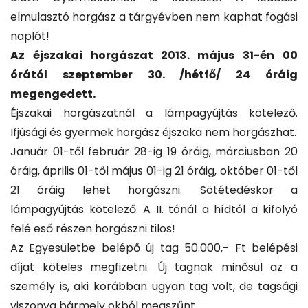
elmulasztó horgász a tárgyévben nem kaphat fogási
naplót!
Az éjszakai horgászat 2013. május 31-én 00
órától szeptember 30. /hétfő/ 24 óráig
megengedett.
Éjszakai horgászatnál a lámpagyújtás kötelező.
Ifjúsági és gyermek horgász éjszaka nem horgászhat.
Január 01-től február 28-ig 19 óráig, márciusban 20
óráig, április 01-től május 01-ig 21 óráig, október 01-től
21 óráig lehet horgászni. Sötétedéskor a
lámpagyújtás kötelező. A II. tónál a hídtól a kifolyó
felé eső részen horgászni tilos!
Az Egyesületbe belépő új tag 50.000,- Ft belépési
díjat köteles megfizetni. Új tagnak minősül az a
személy is, aki korábban ugyan tag volt, de tagsági
viszonya bármely okból megszűnt.