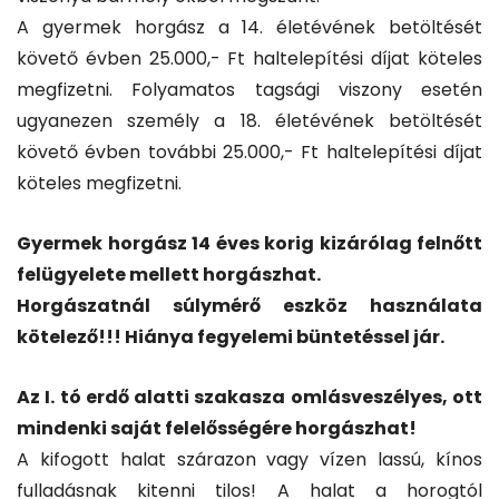
A gyermek horgász a 14. életévének betöltését
követő évben 25.000,- Ft haltelepítési díjat köteles
megfizetni. Folyamatos tagsági viszony esetén
ugyanezen személy a 18. életévének betöltését
követő évben további 25.000,- Ft haltelepítési díjat
köteles megfizetni.
Gyermek horgász 14 éves korig kizárólag felnőtt
felügyelete mellett horgászhat.
Horgászatnál súlymérő eszköz használata
kötelező!!! Hiánya fegyelemi büntetéssel jár.
Az I. tó erdő alatti szakasza omlásveszélyes, ott
mindenki saját felelősségére horgászhat!
A kifogott halat szárazon vagy vízen lassú, kínos
fulladásnak kitenni tilos! A halat a horogtól