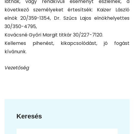
látnak, vagy rendkívüli eseményt észlelnek, a
következő személyeket értesítsék: Kaizer László
elnök 20/359-1354, Dr. Szűcs Lajos elnökhelyettes
30/350-4795,
Kovácsné Győri Margit titkár 30/227-7120.
Kellemes pihenést, kikapcsolódást, jó fogást
kívánunk.
Vezetőség
Keresés