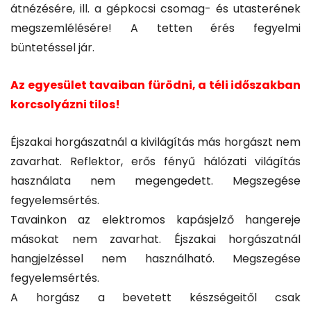
átnézésére, ill. a gépkocsi csomag- és utasterének
megszemlélésére! A tetten érés fegyelmi
büntetéssel jár.
Az egyesület tavaiban fürödni, a téli időszakban
korcsolyázni tilos!
Éjszakai horgászatnál a kivilágítás más horgászt nem
zavarhat. Reflektor, erős fényű hálózati világítás
használata nem megengedett. Megszegése
fegyelemsértés.
Tavainkon az elektromos kapásjelző hangereje
másokat nem zavarhat. Éjszakai horgászatnál
hangjelzéssel nem használható. Megszegése
fegyelemsértés.
A horgász a bevetett készségeitől csak