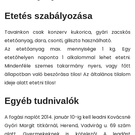
Etetés szabályozása
Tavainkon csak konzerv kukorica, gyári zacskós
etetőanyag, dara, csonti, giliszta használható.
Az etetőanyag max. mennyisége 1 kg. Egy
etetőhelyen naponta 1 alkalommal lehet etetni.
Mindenféle szemes takarmány nyers, vagy főtt
állapotban való beszórása tilos! Az általános tilalom
ideje alatt etetni tilos!
Egyéb tudnivalók
A fogási naplót 2014. január 10-ig kell leadni Kovácsné
Győri Margit titkárnál, Herend, Vadvirág u. 69 szám
alatt. Gyermekeknek is kötelező! A leadást