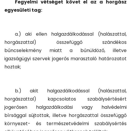
Fegyelmi vétséget követ el az a horgász
egyesületi tag:
a.) aki ellen halgazdálkodással (halászattal,
horgászattal) összefüggő szándékos
bűncselekmény miatt a bűnüldöző, illetve
igazságügyi szervek jogerős marasztaló határozatot
hoztak;
b.) akit halgazdálkodással (halászattal,
horgászattal) kapcsolatos szabálysértésért
jogerősen halgazdálkodási vagy halvédelmi
bírsággal sújtottak, illetve horgászattal összefüggő
környezet- és természetvédelmi szabálysértés