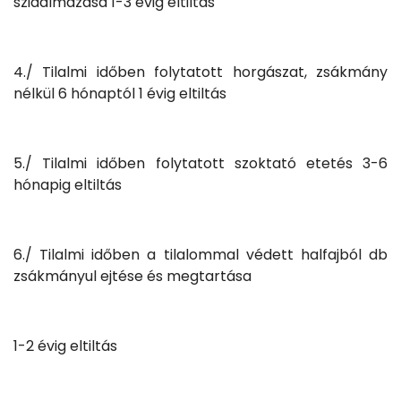
szidalmazása 1-3 évig eltiltás
4./ Tilalmi időben folytatott horgászat, zsákmány
nélkül 6 hónaptól 1 évig eltiltás
5./ Tilalmi időben folytatott szoktató etetés 3-6
hónapig eltiltás
6./ Tilalmi időben a tilalommal védett halfajból db
zsákmányul ejtése és megtartása
1-2 évig eltiltás