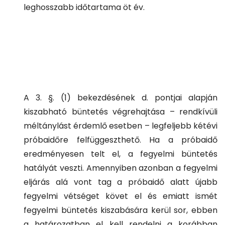
leghosszabb időtartama öt év.
A 3. §. (1) bekezdésének d. pontjai alapján
kiszabható büntetés végrehajtása – rendkívüli
méltánylást érdemlő esetben – legfeljebb kétévi
próbaidőre felfüggeszthető. Ha a próbaidő
eredményesen telt el, a fegyelmi büntetés
hatályát veszti. Amennyiben azonban a fegyelmi
eljárás alá vont tag a próbaidő alatt újabb
fegyelmi vétséget követ el és emiatt ismét
fegyelmi büntetés kiszabására kerül sor, ebben
a határozatban el kell rendelni a korábban