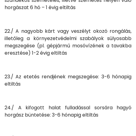
szándékos szemetelés, illetve szemetes helyen való
horgászat 6 hó – 1 évig eltiltás
22./ A nagyobb kárt vagy veszélyt okozó rongálás,
illetőleg a környezetvédelmi szabályok súlyosabb
megszegése (pl. gépjármű mosóvízének a tavakba
eresztése) 1-2 évig eltiltás
23./ Az etetés rendjének megszegése: 3-6 hónapig
eltiltás
24./ A kifogott halat fulladással sorsára hagyó
horgász büntetése: 3-6 hónapig eltiltás