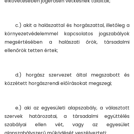
elkövetésében jogerősen vétkesnek találtak;
c.) akit a halászattal és horgászattal, illetőleg a
környezetvédelemmel kapcsolatos jogszabályok
megsértésében a halászati őrök, társadalmi
ellenőrök tetten értek;
d.) horgász szervezet által megszabott és
közzétett horgászrendi előírásokat megszegi;
e.) aki az egyesületi alapszabály, a választott
szervek határozatai, a társadalmi együttélés
szabályai ellen vét, vagy az egyesület
alapszabályszerű működését veszélyezteti;