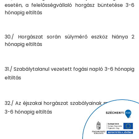
esetén, a felelősségvállaló horgász büntetése 3-6
hónapig eltiltás
30./ Horgászat során súlymérő eszköz hiánya 2
hónapig eltiltás
31./ Szabálytalanul vezetett fogási napló 3-6 hónapig
eltiltás
32./ Az éjszakai horgászat szabályainak megszegése
3-6 hónapig eltiltás