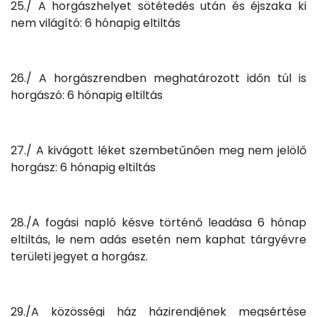
25./ A horgászhelyet sötétedés után és éjszaka ki
nem világító: 6 hónapig eltiltás
26./ A horgászrendben meghatározott időn túl is
horgászó: 6 hónapig eltiltás
27./ A kivágott léket szembetűnően meg nem jelölő
horgász: 6 hónapig eltiltás
28./A fogási napló késve történő leadása 6 hónap
eltiltás, le nem adás esetén nem kaphat tárgyévre
területi jegyet a horgász.
29./A közösségi ház házirendjének megsértése