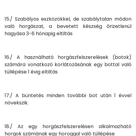
15./ Szabályos eszközökkel, de szabálytalan módon
való horgászat, a bevetett készség őrizetlenül
hagyása 3-6 hónapig eltiltás
16./ A használható horgászfelszerelések (botok)
számára vonatkozó korlátozásának egy bottal való
túllépése 1 évig eltiltás
17./ A büntetés minden további bot után 1 évvel
növekszik.
18./ Az egy horgászfelszerelésen alkalmazható
horgok számának egy horoggal való túllépése