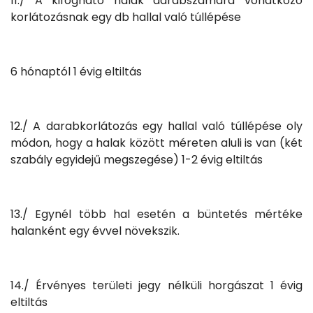
11./ A kifogható halak darabszámára vonatkozó
korlátozásnak egy db hallal való túllépése
6 hónaptól 1 évig eltiltás
12./ A darabkorlátozás egy hallal való túllépése oly
módon, hogy a halak között méreten aluli is van (két
szabály egyidejű megszegése) 1-2 évig eltiltás
13./ Egynél több hal esetén a büntetés mértéke
halanként egy évvel növekszik.
14./ Érvényes területi jegy nélküli horgászat 1 évig
eltiltás