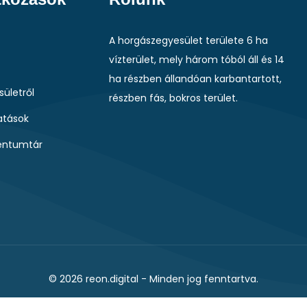
A horgászegyesület területe 6 ha
vízterület, mely három tóból áll és 14
ha részben állandóan karbantartott,
sületről
részben fás, bokros terület.
tások
ntumtár
© 2026
reon.digital
- Minden jog fenntartva.