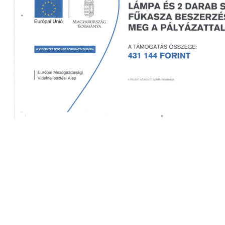
2026 Jún 10
2026 Fe
Jubileumi horgászverseny
Horgás
kiváltá