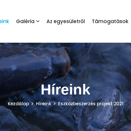
eink
Galéria
Az egyesületről
Támogatások
Híreink
Kezdőlap
Híreink
Eszközbeszerzés projekt 2021