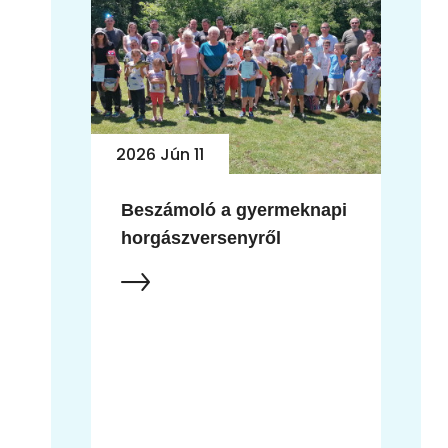
2026 Jún 10
napi
Jubileumi horgászverseny