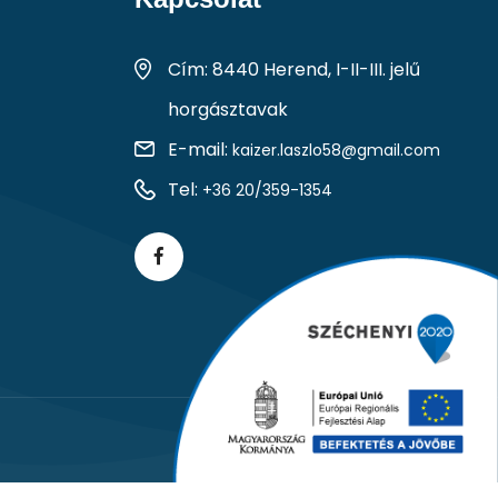
Cím: 8440 Herend, I-II-III. jelű
horgásztavak
E-mail:
kaizer.laszlo58@gmail.com
Tel:
+36 20/359-1354