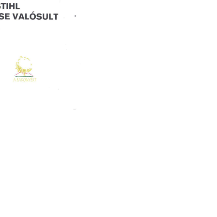
b 24
2026 Jún 11
zokmányok
Beszámoló a gyermek
sa
horgászversenyről