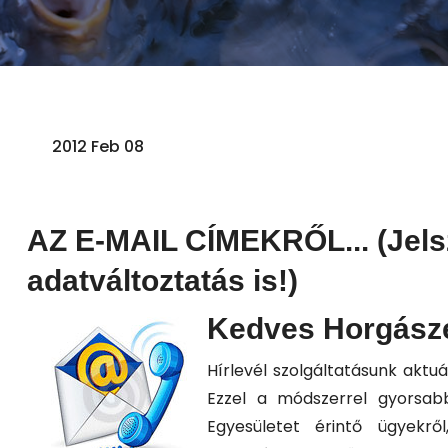
2012 Feb 08
AZ E-MAIL CÍMEKRŐL... (Jels
adatváltoztatás is!)
Kedves Horgásze
Hírlevél szolgáltatásunk aktu
Ezzel a módszerrel gyorsab
Egyesületet érintő ügyekrő