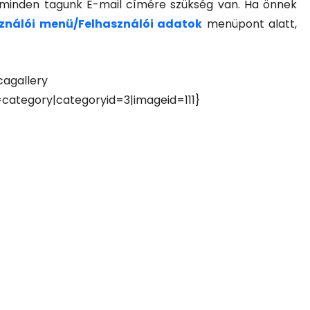
minden tagunk E-mail címére szükség van. Ha önnek
ználói menü/Felhasználói adatok
menüpont alatt,
)
agallery
category|categoryid=3|imageid=111}
 24
2026 Jún 11
zokmányok
Beszámoló a gyermekn
a
horgászversenyről