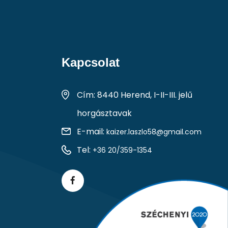
Kapcsolat
Cím: 8440 Herend, I-II-III. jelű
horgásztavak
E-mail:
kaizer.laszlo58@gmail.com
Tel:
+36 20/359-1354