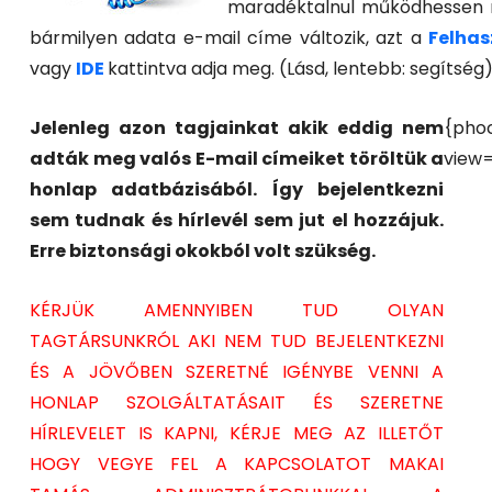
maradéktalnul működhessen 
bármilyen adata e-mail címe változik, azt a
Felhas
vagy
IDE
kattintva adja meg. (Lásd, lentebb: segítség
Jelenleg azon tagjainkat akik eddig nem
{phoc
adták meg valós E-mail címeiket töröltük a
view=
2026 Jún 10
2026 Feb
honlap adatbázisából. Így bejelentkezni
sem tudnak és hírlevél sem jut el hozzájuk.
Jubileumi horgászverseny
Horgás
Erre biztonsági okokból volt szükség.
kiváltás
KÉRJÜK AMENNYIBEN TUD OLYAN
TAGTÁRSUNKRÓL AKI NEM TUD BEJELENTKEZNI
ÉS A JÖVŐBEN SZERETNÉ IGÉNYBE VENNI A
HONLAP SZOLGÁLTATÁSAIT ÉS SZERETNE
HÍRLEVELET IS KAPNI, KÉRJE MEG AZ ILLETŐT
HOGY VEGYE FEL A KAPCSOLATOT MAKAI