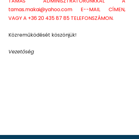
TAMÁS ADMINISZTRÁTORUNKKAL A
tamas.makai@yahoo.com E--MAIL CÍMEN,
VAGY A +36 20 435 87 85 TELEFONSZÁMON.
Közreműködését köszönjük!
Vezetőség