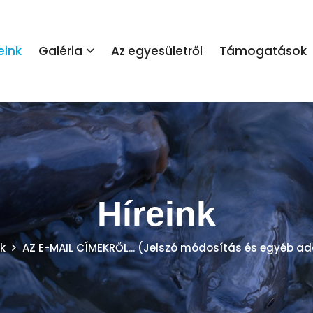
eink
Galéria
Az egyesületről
Támogatások
Híreink
nk
AZ E-MAIL CÍMEKRŐL... (Jelszó módosítás és egyéb ad