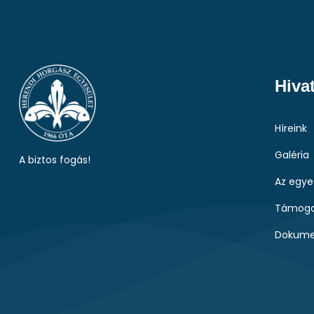
Hiva
Híreink
Galéria
A biztos fogás!
Az egye
Támoga
Dokume