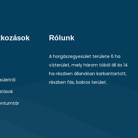
tkozások
Rólunk
A horgászegyesület területe 6 ha
vízterület, mely három tóból áll és 14
ha részben állandóan karbantartott,
sületről
részben fás, bokros terület.
tások
ntumtár