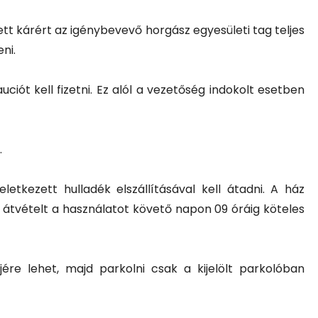
t kárért az igénybevevő horgász egyesületi tag teljes
ni.
auciót kell fizetni. Ez alól a vezetőség indokolt esetben
.
letkezett hulladék elszállításával kell átadni. A ház
 átvételt a használatot követő napon 09 óráig köteles
ére lehet, majd parkolni csak a kijelölt parkolóban