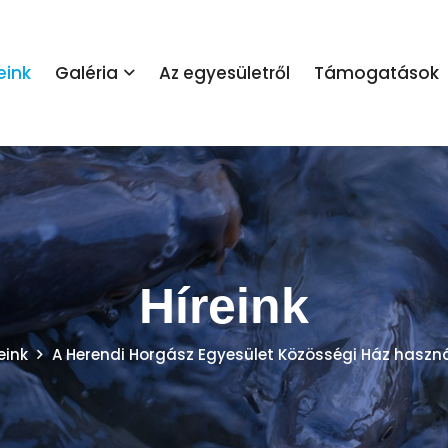
eink
Galéria
Az egyesületről
Támogatások
Híreink
eink
A Herendi Horgász Egyesület Közösségi Ház haszn