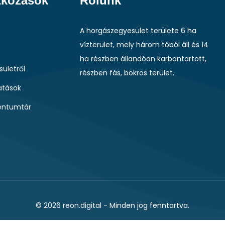
tkozások
Rólunk
A horgászegyesület területe 6 ha
vízterület, mely három tóból áll és 14
ha részben állandóan karbantartott,
sületről
részben fás, bokros terület.
tások
ntumtár
© 2026
reon.digital
- Minden jog fenntartva.