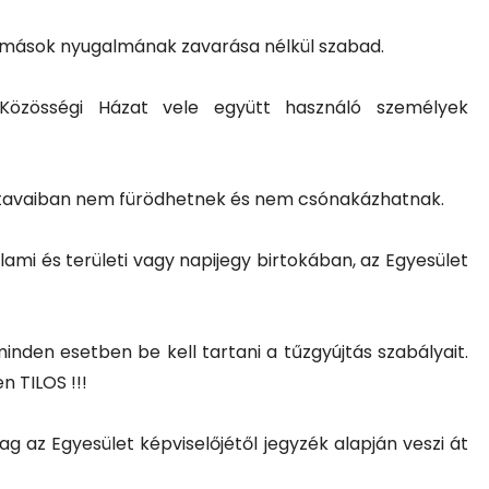
ak mások nyugalmának zavarása nélkül szabad.
 Közösségi Házat vele együtt használó személyek
 24
2026 Jún 11
t tavaiban nem fürödhetnek és nem csónakázhatnak.
zokmányok
Beszámoló a gyermekn
lami és területi vagy napijegy birtokában, az Egyesület
a
horgászversenyről
 minden esetben be kell tartani a tűzgyújtás szabályait.
n TILOS !!!
ag az Egyesület képviselőjétől jegyzék alapján veszi át