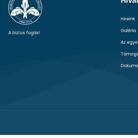
Hiva
Híreink
Galéria
A biztos fogás!
Az egye
Támoga
Dokume