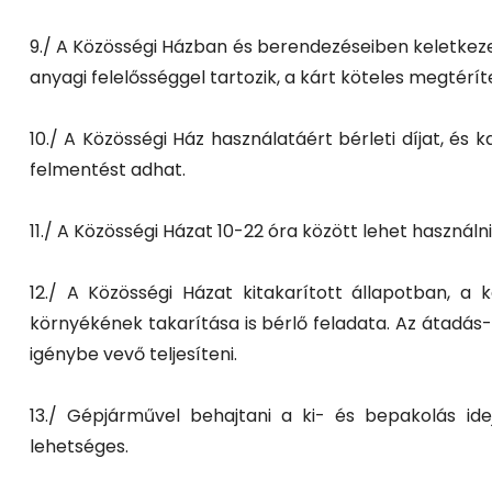
9./ A Közösségi Házban és berendezéseiben keletkezet
anyagi felelősséggel tartozik, a kárt köteles megtéríte
10./ A Közösségi Ház használatáért bérleti díjat, és k
felmentést adhat.
11./ A Közösségi Házat 10-22 óra között lehet használni
12./ A Közösségi Házat kitakarított állapotban, a ke
környékének takarítása is bérlő feladata. Az átadás-
igénybe vevő teljesíteni.
13./ Gépjárművel behajtani a ki- és bepakolás idej
lehetséges.