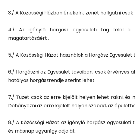
3./ A Közösségi Házban énekelni, zenét hallgatni cs
4./ Az igénylő horgász egyesületi tag felel a
magatartásáért .
2026 Jún 10
2026 Feb
5./ A Közösségi Házat használók a Horgász Egyesüle
Jubileumi horgászverseny
Horgás
6./ Horgászni az Egyesület tavaiban, csak érvényes ál
kiváltás
hatályos horgászrendje szerint lehet.
7./ Tüzet csak az erre kijelölt helyen lehet rakni, és
Dohányozni az erre kijelölt helyen szabad, az épületbe
8./ A Közösségi Házat az igénylő horgász egyesületi t
és másnap ugyanígy adja át.