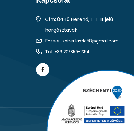
Kapcsolat
Cím: 8440 Herend, I-II-III. jelű
horgásztavak
E-mail:
kaizer.laszlo58@gmail.com
Tel:
+36 20/359-1354