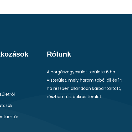
tkozások
Rólunk
A horgászegyesület területe 6 ha
vízterület, mely három tóból áll és 14
ha részben állandóan karbantartott,
sületről
részben fás, bokros terület.
tások
ntumtár