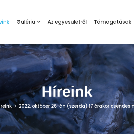
eink
Galéria
Az egyesületről
Támogatások
Híreink
íreink
2022. október 26-án (szerda) 17 órakor csende