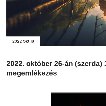
2026 Jún 10
2026 Feb
2022 Okt 18
Jubileumi horgászverseny
Horgás
kiváltás
2022. október 26-án (szerda)
megemlékezés