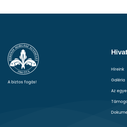
Hiva
Híreink
Galéria
A biztos fogás!
Az egye
Támoga
Dokume