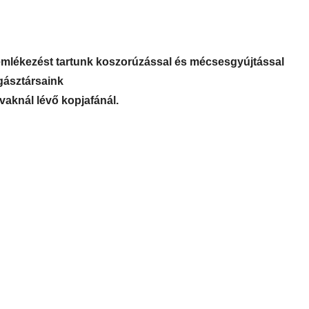
emlékezést tartunk koszorúzással és mécsesgyújtással
gásztársaink
vaknál lévő kopjafánál.