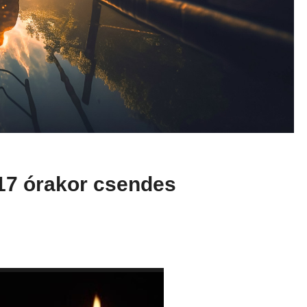
 24
2026 Jún 11
zokmányok
Beszámoló a gyermekn
a
horgászversenyről
 17 órakor csendes