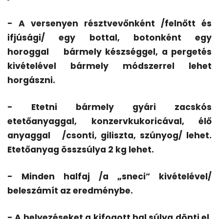
- A versenyen résztvevőnként /felnőtt és
ifjúsági/ egy bottal, botonként egy
horoggal
bármely készséggel, a pergetés
kivételével bármely módszerrel lehet
horgászni.
- Etetni bármely gyári zacskós
etetőanyaggal, konzervkukoricával, élő
anyaggal
/csonti, giliszta, szúnyog/ lehet.
Etetőanyag összsúlya 2 kg lehet.
- Minden halfaj /a „sneci” kivételével/
beleszámít az eredménybe.
- A helyezéseket a kifogott hal súlya dönti el.