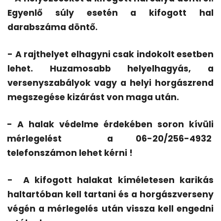
Egyenlő súly esetén a kifogott hal
darabszáma döntő.
- A rajthelyet elhagyni csak indokolt esetben
lehet. Huzamosabb helyelhagyás, a
versenyszabályok vagy a helyi horgászrend
megszegése kizárást von maga után.
- A halak védelme érdekében soron kívüli
mérlegelést
a 06-20/256-4932
telefonszámon lehet kérni !
-
A kifogott halakat kíméletesen karikás
haltartóban kell tartani és a horgászverseny
végén a mérlegelés után vissza kell engedni