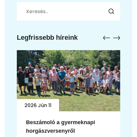
Legfrissebb híreink
2026 Jún 10
a gyermeknapi
Jubileumi horgászve
enyről