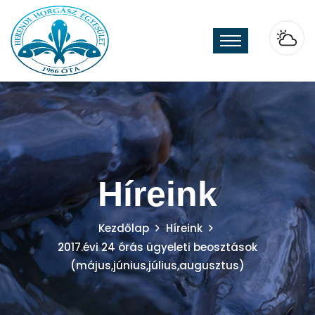
Híreink
Kezdőlap
Híreink
2017.évi 24 órás ügyeleti beosztások
(május,június,július,augusztus)